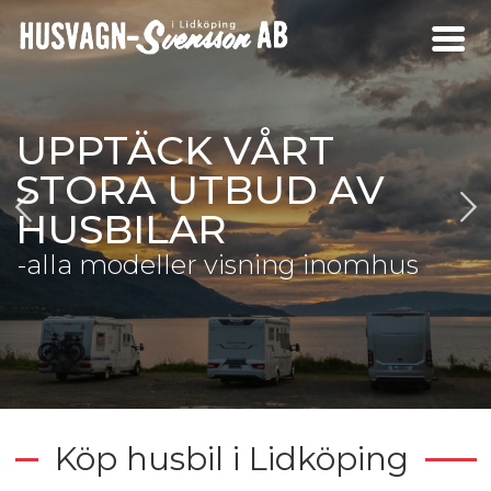
UPPTÄCK VÅRT
STORA UTBUD AV
HUSBILAR
-alla modeller visning inomhus
Köp husbil i Lidköping