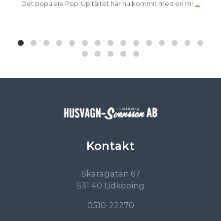
...
Det populära Pop-Up tältet har nu kommit med en mi
Kontakt
Skaragatan 67
531 40 Lidköping
0510-22270