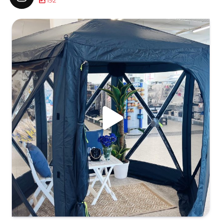
192
husvagnsvensson
Maj 24