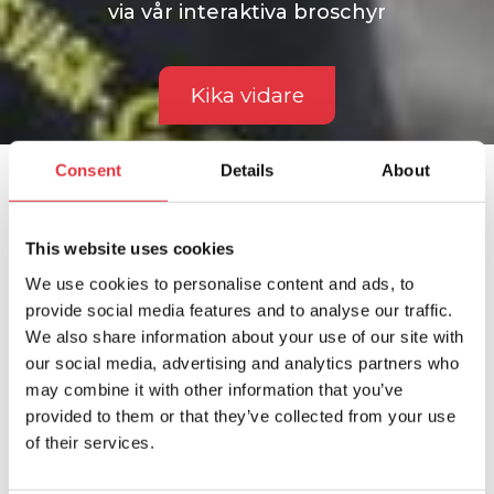
via vår interaktiva broschyr
Kika vidare
Consent
Details
About
Facebook
This website uses cookies
Husvagn-Svensson i Lidköping
We use cookies to personalise content and ads, to
AB
5 days ago
provide social media features and to analyse our traffic.
We also share information about your use of our site with
Sommaren är långt ifrån över –
our social media, advertising and analytics partners who
och det finns fortfarande tid för
may combine it with other information that you’ve
nya äventyr! ☀️🚐
provided to them or that they’ve collected from your use
of their services.
Oavsett om du planerar en
weekend vid kusten, en tur