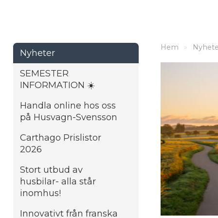
Hem
»
Nyhete
Nyheter
SEMESTER
INFORMATION ☀️
Handla online hos oss
på Husvagn-Svensson
Carthago Prislistor
2026
Stort utbud av
husbilar- alla står
inomhus!
Innovativt från franska