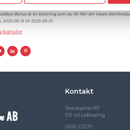
ch 3 års tilläggsgaranti).
odbye Bonus är en belöning som du får från din lokala återförsälja
2025-05-15 till 2025-05-31.
årkänslor
Kontakt
Skaragatan 67
531 40 Lidköping
0510-22270