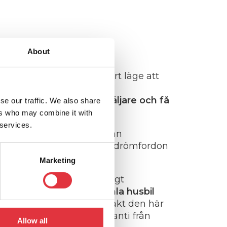
About
n slagen, nu är helt klart läge att
n hos din lokala återförsäljare och få
se our traffic. We also share
 en gång i livet!
ers who may combine it with
 services.
garanti* (2 års garanti från
ska ju ha glädje av ditt nya drömfordon
Marketing
s – hur går det till? Väldigt
odbye bonus för din gamla husbil
 ditt fordon sänks med exakt den här
-årig garanti* (2 års garanti från
Allow all