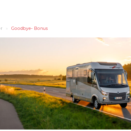
r
»
Goodbye- Bonus