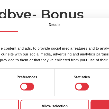
dbye- Bonus
Details
jag inte? Ska jag, ska jag inte?
at på att köpa en ny Carthago-husbil? Då är timme
aj till den 31 maj 2025 kan du byta ut ditt fordo
e content and ads, to provide social media features and to analy
onus. Det här är ett erbjudande som bara gäller
 our site with our social media, advertising and analytics partn
 provided to them or that they’ve collected from your use of their
detta verkligen inte är nog, lägger vi på en 5-årig 
och 3 års tilläggsgaranti) till din nya älskling. Du 
igt lång tid.
Preferences
Statistics
o-husbil av årsmodell 2025 till exklusivt specialpri
u köper en ny Carthago-modell ger vi dig en Go
 3 års tilläggsgaranti.
Det betyder att priset på
n nya älskling har från första början en exklusiv 5
Allow selection