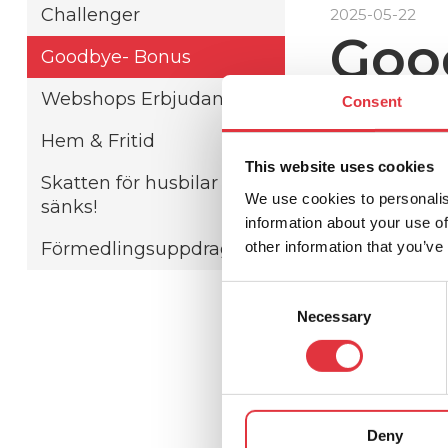
Challenger
2025-05-22
Goo
Goodbye- Bonus
Webshops Erbjudande
Consent
Ska jag, ska 
Hem & Fritid
Har du funder
This website uses cookies
slå till!
Skatten för husbilar
Från den 15 m
We use cookies to personalis
sänks!
en Goodbye-b
information about your use of
other information that you’ve
Förmedlingsuppdrag
Och eftersom 
tillverkaren 
C
under en rikt
Necessary
o
n
En ny Carthag
s
enkelt.
När d
e
och dessutom
n
summan och di
Deny
t