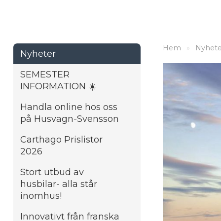
Hem
»
Nyhete
Nyheter
SEMESTER
INFORMATION ☀️
Handla online hos oss
på Husvagn-Svensson
Carthago Prislistor
2026
Stort utbud av
husbilar- alla står
inomhus!
Innovativt från franska