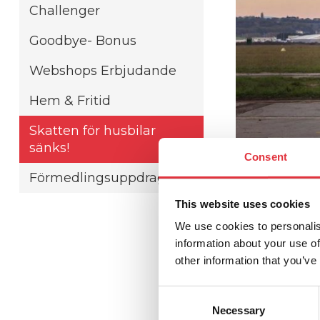
Challenger
Goodbye- Bonus
Webshops Erbjudande
Hem & Fritid
Skatten för husbilar
sänks!
Consent
Förmedlingsuppdrag
This website uses cookies
2024-09-17
We use cookies to personalis
Skat
information about your use of
other information that you’ve
Äntligen!
C
Necessary
o