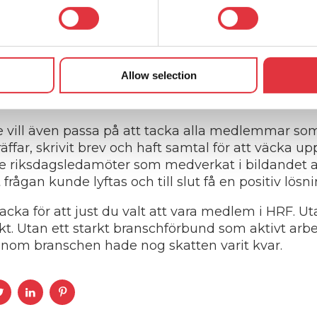
alusskatten, dvs. den orättvisa beskattningen av 
h Husbilsbranschens Riksförbund arbetat för att av
möten senare gav det i höstas gehör för våra synp
 februari!
Allow selection
tas bort för samtliga husbilar, dvs. även redan in
lördag att det nu blir
billigare att äga och använda
e vill även passa på att tacka alla medlemmar som 
l träffar, skrivit brev och haft samtal för att väcka 
e riksdagsledamöter som medverkat i bildandet 
frågan kunde lyftas och till slut få en positiv lösni
 tacka för att just du valt att vara medlem i HRF.
arkt. Utan ett starkt branschförbund som aktivt arbe
 inom branschen hade nog skatten varit kvar.