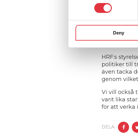
Ända sedan m
n
Husvagns- oc
s
artiklar och 
e
och med
1: a
n
Deny
t
Malusskatten 
S
fira imorgon 
e
l
HRF:s styrels
e
politiker til
c
även tacka d
t
genom vilket 
i
Vi vill också
o
varit lika st
n
för att verka
DELA: