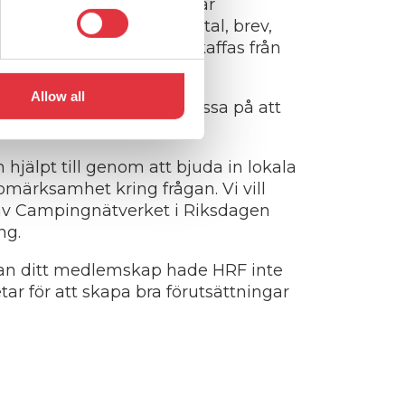
husbilar, infördes 2018 har
skaffa den. Otaliga samtal, brev,
unkter. Malusskatten avskaffas från
Allow all
registrerade fordon. Så passa på att
 sin husbil!
hjälpt till genom att bjuda in lokala
uppmärksamhet kring frågan. Vi vill
av Campingnätverket i Riksdagen
ng.
 Utan ditt medlemskap hade HRF inte
tar för att skapa bra förutsättningar